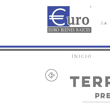
L A 
I N I C I O
TER
PR