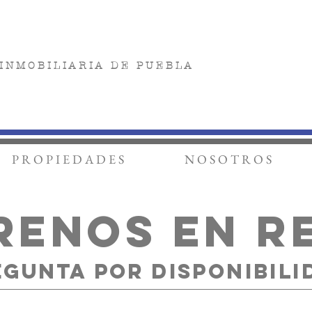
I N M O B I L I A R I A D E P U E B L A
P R O P I E D A D E S
N O S O T R O S
RENOS EN R
EGUNTA POR DISPONIBILI