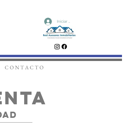
Iniciar sesión
C O N T A C T O
ENTa
DAD